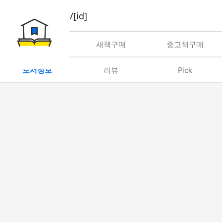
book/rent/[id]
대여
새책구매
중고책구매
도서정보
리뷰
Pick