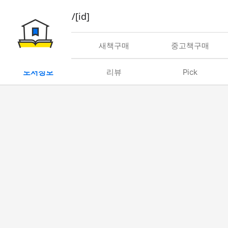
book/rent/[id]
대여
새책구매
중고책구매
도서정보
리뷰
Pick