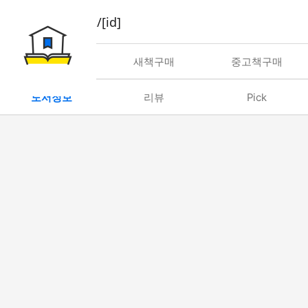
book/rent/[id]
대여
새책구매
중고책구매
도서정보
리뷰
Pick