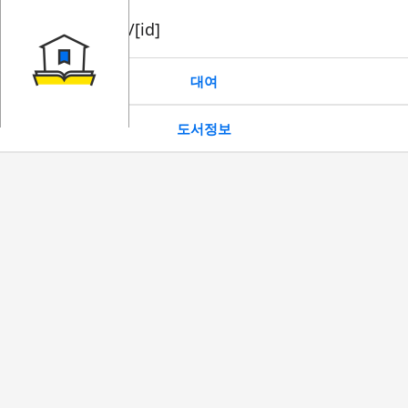
book/rent/[id]
대여
도서정보