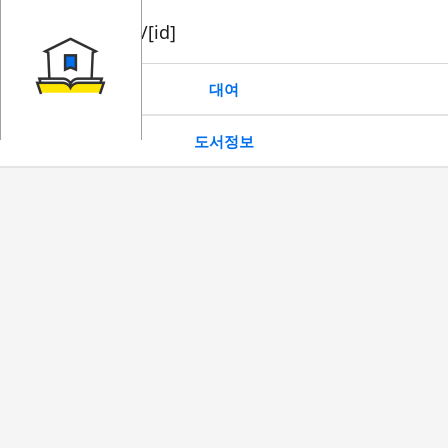
book/rent/[id]
대여
도서정보