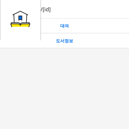
book/rent/[id]
대여
도서정보