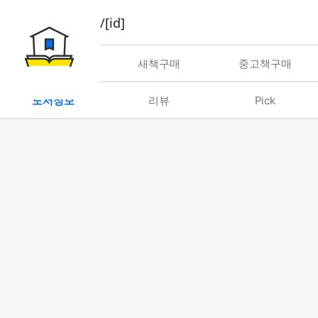
book/rent/[id]
대여
새책구매
중고책구매
도서정보
리뷰
Pick