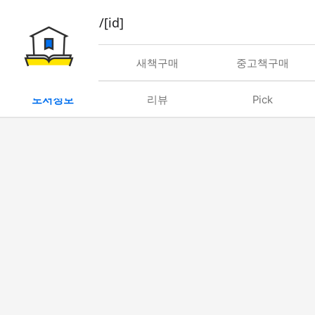
book/rent/[id]
대여
새책구매
중고책구매
도서정보
리뷰
Pick