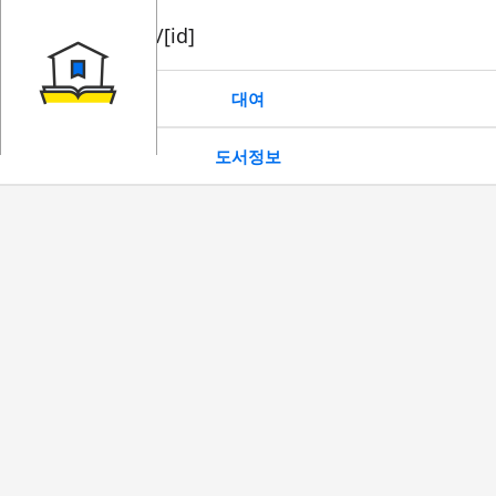
book/rent/[id]
대여
도서정보