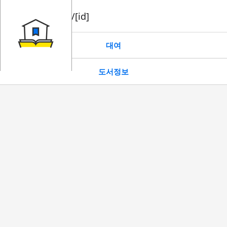
book/rent/[id]
대여
도서정보