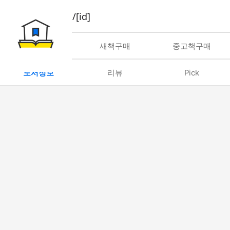
book/rent/[id]
대여
새책구매
중고책구매
도서정보
리뷰
Pick