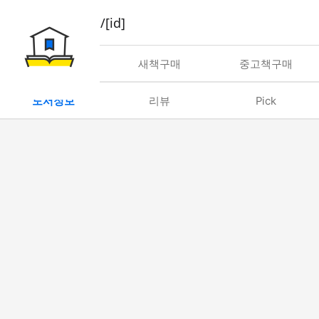
book/rent/[id]
대여
새책구매
중고책구매
도서정보
리뷰
Pick