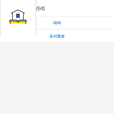
book/rent/[id]
대여
도서정보