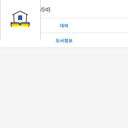
book/rent/[id]
대여
도서정보