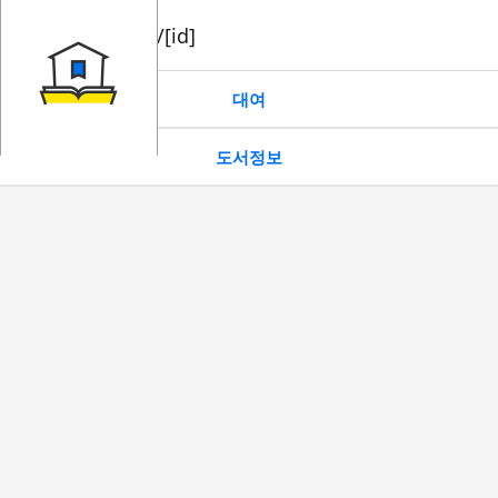
book/rent/[id]
대여
도서정보