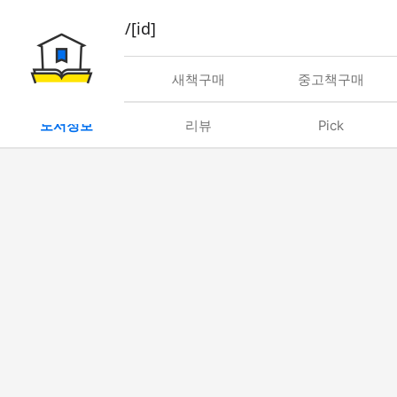
book/rent/[id]
대여
새책구매
중고책구매
도서정보
리뷰
Pick