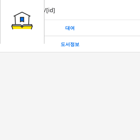
book/rent/[id]
대여
도서정보