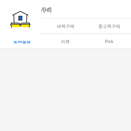
book/rent/[id]
대여
새책구매
중고책구매
도서정보
리뷰
Pick