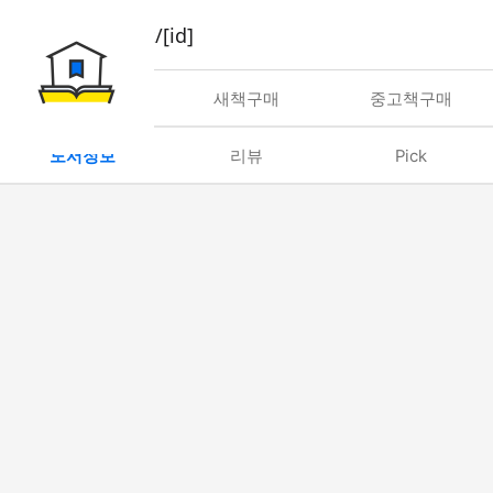
book/rent/[id]
대여
새책구매
중고책구매
도서정보
리뷰
Pick