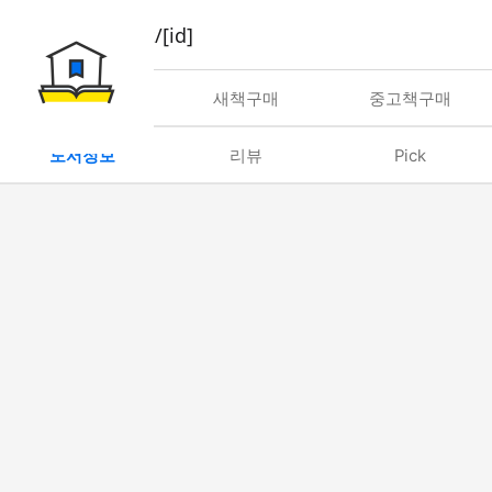
book/rent/[id]
대여
새책구매
중고책구매
도서정보
리뷰
Pick