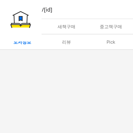
book/rent/[id]
대여
새책구매
중고책구매
도서정보
리뷰
Pick