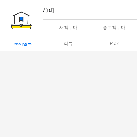
book/rent/[id]
대여
새책구매
중고책구매
도서정보
리뷰
Pick