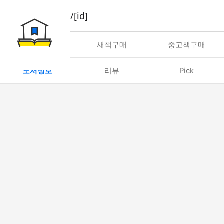
book/rent/[id]
대여
새책구매
중고책구매
도서정보
리뷰
Pick