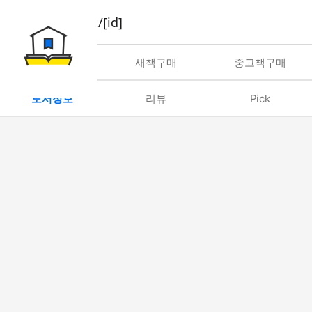
book/rent/[id]
대여
새책구매
중고책구매
도서정보
리뷰
Pick