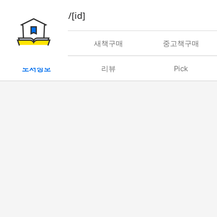
book/rent/[id]
대여
새책구매
중고책구매
도서정보
리뷰
Pick