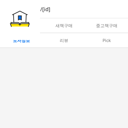
book/rent/[id]
대여
새책구매
중고책구매
도서정보
리뷰
Pick