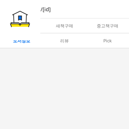
book/rent/[id]
대여
새책구매
중고책구매
도서정보
리뷰
Pick