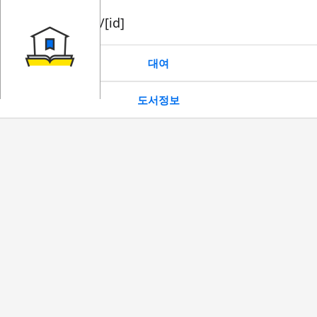
book/rent/[id]
대여
도서정보