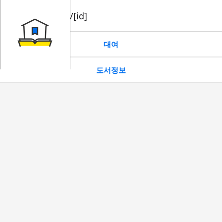
book/rent/[id]
대여
도서정보