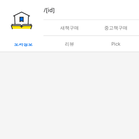
book/rent/[id]
대여
새책구매
중고책구매
도서정보
리뷰
Pick