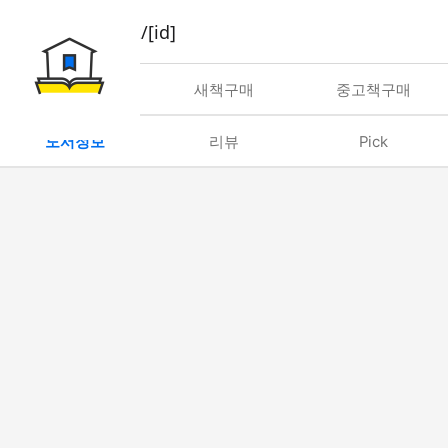
book/rent/[id]
대여
새책구매
중고책구매
도서정보
리뷰
Pick