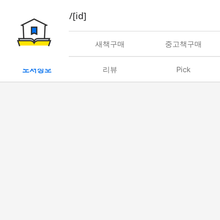
book/rent/[id]
대여
새책구매
중고책구매
도서정보
리뷰
Pick