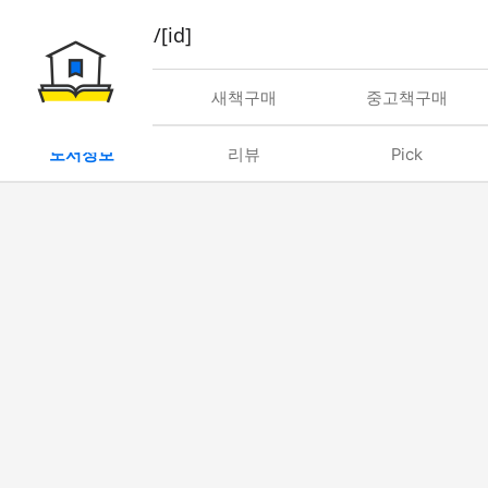
book/rent/[id]
대여
새책구매
중고책구매
도서정보
리뷰
Pick