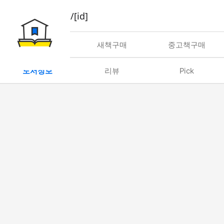
book/rent/[id]
대여
새책구매
중고책구매
도서정보
리뷰
Pick