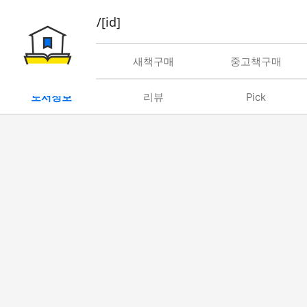
book/rent/[id]
대여
새책구매
중고책구매
도서정보
리뷰
Pick