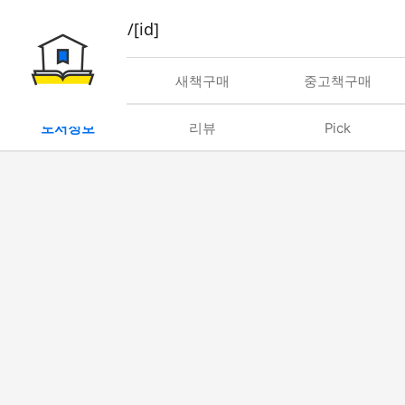
book/rent/[id]
대여
새책구매
중고책구매
도서정보
리뷰
Pick