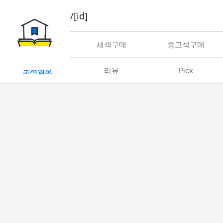
book/rent/[id]
대여
새책구매
중고책구매
도서정보
리뷰
Pick