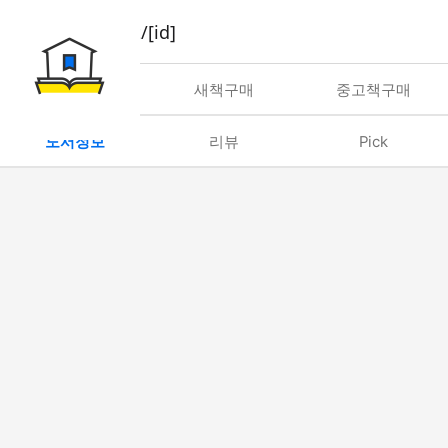
book/rent/[id]
대여
새책구매
중고책구매
도서정보
리뷰
Pick