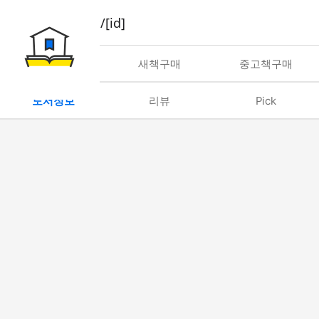
book/rent/[id]
대여
새책구매
중고책구매
도서정보
리뷰
Pick