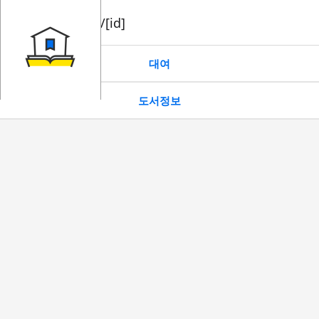
book/rent/[id]
대여
도서정보