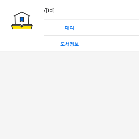
book/rent/[id]
대여
도서정보