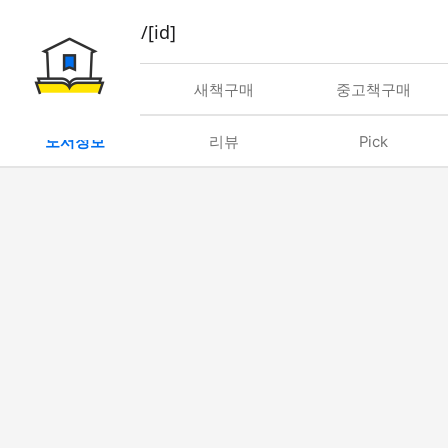
book/rent/[id]
대여
새책구매
중고책구매
도서정보
리뷰
Pick