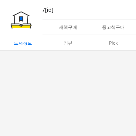
book/rent/[id]
대여
새책구매
중고책구매
도서정보
리뷰
Pick