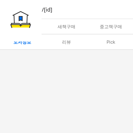
book/rent/[id]
대여
새책구매
중고책구매
도서정보
리뷰
Pick