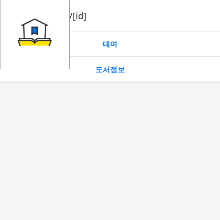
book/rent/[id]
대여
도서정보