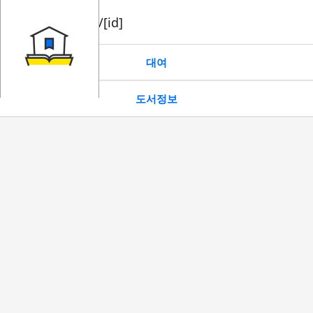
book/rent/[id]
대여
도서정보