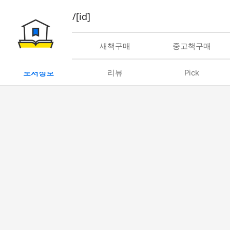
book/rent/[id]
대여
새책구매
중고책구매
도서정보
리뷰
Pick