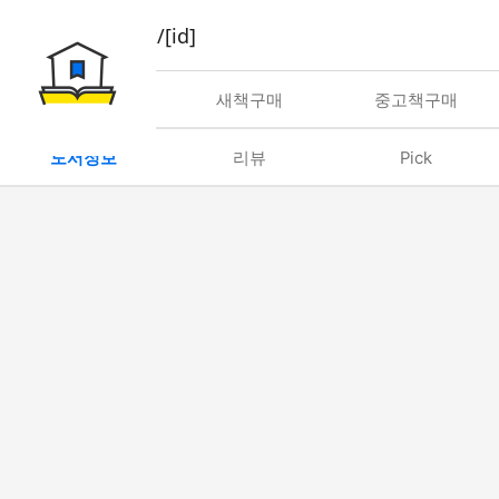
book/rent/[id]
대여
새책구매
중고책구매
도서정보
리뷰
Pick