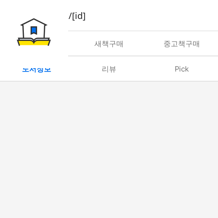
book/rent/[id]
대여
새책구매
중고책구매
도서정보
리뷰
Pick