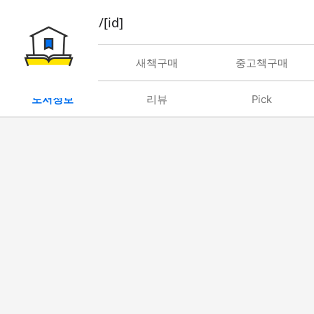
book/rent/[id]
대여
새책구매
중고책구매
도서정보
리뷰
Pick